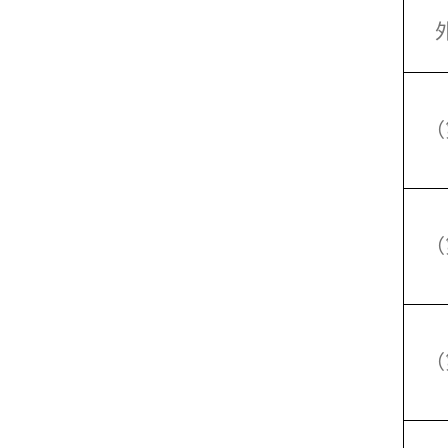
（
（
（