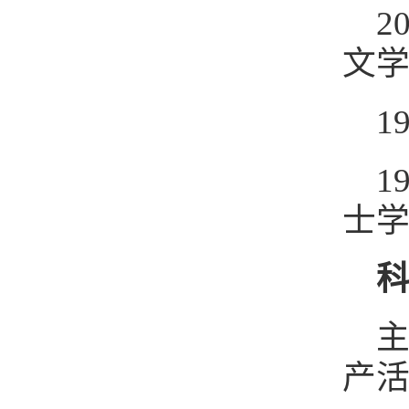
2
文
1
1
士
主
产活