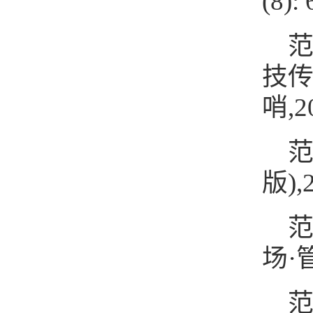
(8): 
范
技传
哨,20
范
版),2
范
场·管
范