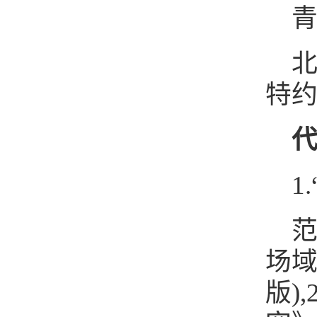
青
特
1
范
场域
版),