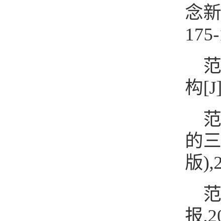
念新
175-
范
构[J
范
的三
版),2
范
报,20