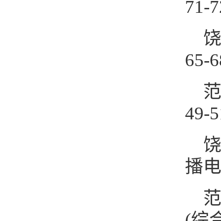
71-7
饶
65-6
范
49-5
饶
播电视
范
(综合版