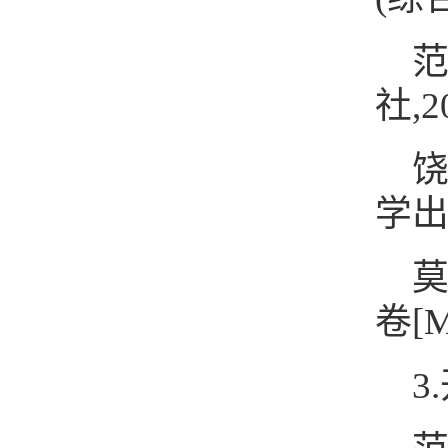
范
社,2
饶
学出版
莫
卷[
3