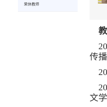
荣休教师
2
传
2
2
文