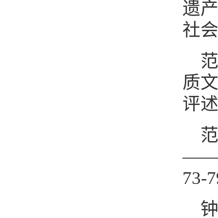
遗产
社会科
范
质文
评述[
范
——
73-
钟