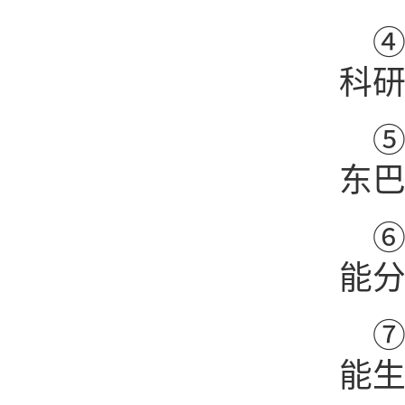
④
科研
东巴
能分
能生