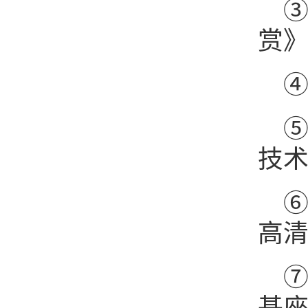
③
赏》
④
⑤
技术
高清
⑦
基座