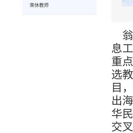
荣休教师
息
重
选教
目
出
华
交