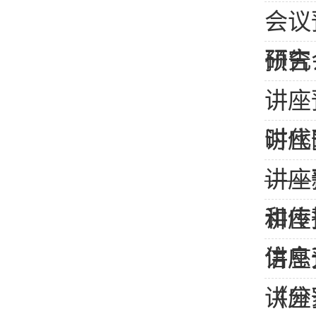
会议
研究会
预告
讲座
时代
讲座
——
讲座
和传
讲座
信息
讲座
《分
讲座