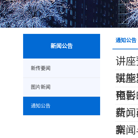
通知公告
新闻公告
讲座
新传要闻
赋能
讲座
图片新闻
电影的
预告
通知公告
费：商
新闻
案
新闻