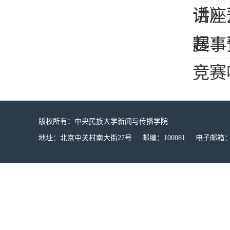
话》
讲座
起：
赛事
竞赛
版权所有：中央民族大学新闻与传播学院
地址：北京中关村南大街27号 邮编：100081 电子邮箱：mucx