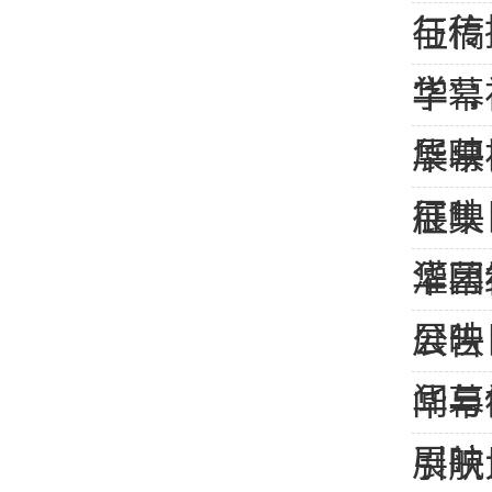
与传
征稿
学”
华幕
展映
华幕
展映
征集
灌团
华幕
展映
公告
闻与
华幕
展映
引航