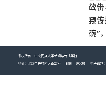
故事
公告
与传
预告
碗”
版权所有：中央民族大学新闻与传播学院
地址：北京中关村南大街27号 邮编：100081 电子邮箱：mucx