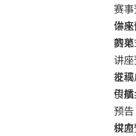
赛事
你来
讲座
的范
赛果
讲座
发现
征稿
传播
引航
预告
权力
讲座