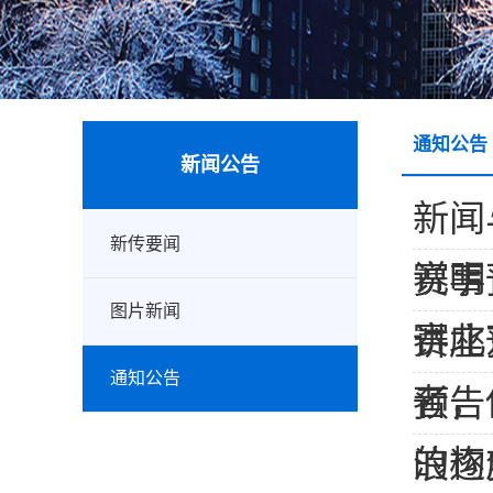
通知公告
新闻公告
新闻
新传要闻
说明
赛事
图片新闻
赛北
讲座
通知公告
者，
预告
的构
浪逐