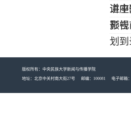
道中
讲座
影视
预告
划到
版权所有：中央民族大学新闻与传播学院
地址：北京中关村南大街27号 邮编：100081 电子邮箱：mucx